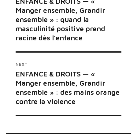
ENFANCE & DROITS — «
Previous
Manger ensemble, Grandir
post:
l’article
ensemble » : quand la
masculinité positive prend
racine dès l’enfance
NEXT
ENFANCE & DROITS — «
Next
Manger ensemble, Grandir
post:
ensemble » : des mains orange
contre la violence