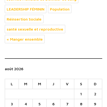
LEADERSHIP FÉMININ
Population
Réinsertion Sociale
santé sexuelle et reproductive
« Manger ensemble
août 2026
L
M
M
J
V
S
D
1
2
3
4
5
6
7
8
9