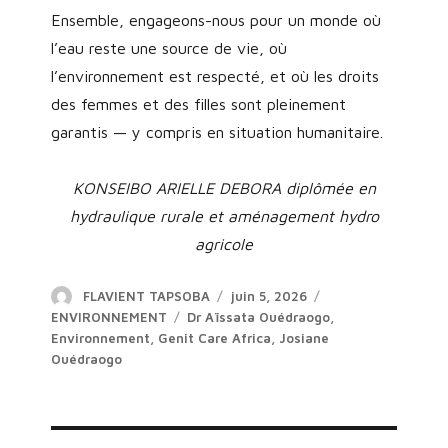
Ensemble, engageons-nous pour un monde où
l’eau reste une source de vie, où
l’environnement est respecté, et où les droits
des femmes et des filles sont pleinement
garantis — y compris en situation humanitaire.
KONSEIBO ARIELLE DEBORA diplômée en
hydraulique rurale et aménagement hydro
agricole
Author
Posted
Categories
FLAVIENT TAPSOBA
juin 5, 2026
on
Tags
ENVIRONNEMENT
Dr Aïssata Ouédraogo
,
Environnement
,
Genit Care Africa
,
Josiane
Ouédraogo