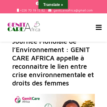
Translate »
+226 70 19 15 82
genitcareafrica@gmail.com
Journée Mondiale de
Genit Care Africa
l’Environnement : GENIT
CARE AFRICA appelle à
reconnaître le lien entre
crise environnementale et
droits des femmes