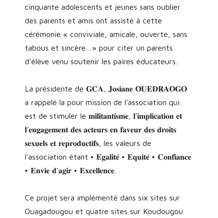
cinquante adolescents et jeunes sans oublier
des parents et amis ont assisté à cette
cérémonie « conviviale, amicale, ouverte, sans
tabous et sincère…» pour citer un parents
d’élève venu soutenir les paires éducateurs.
La présidente de 𝐆𝐂𝐀, 𝐉𝐨𝐬𝐢𝐚𝐧𝐞 𝐎𝐔𝐄𝐃𝐑𝐀𝐎𝐆𝐎
a rappelé la pour mission de l’association qui
est de stimuler le 𝐦𝐢𝐥𝐢𝐭𝐚𝐧𝐭𝐢𝐬𝐦𝐞, 𝐥’𝐢𝐦𝐩𝐥𝐢𝐜𝐚𝐭𝐢𝐨𝐧 𝐞𝐭
𝐥’𝐞𝐧𝐠𝐚𝐠𝐞𝐦𝐞𝐧𝐭 𝐝𝐞𝐬 𝐚𝐜𝐭𝐞𝐮𝐫𝐬 𝐞𝐧 𝐟𝐚𝐯𝐞𝐮𝐫 𝐝𝐞𝐬 𝐝𝐫𝐨𝐢𝐭𝐬
𝐬𝐞𝐱𝐮𝐞𝐥𝐬 𝐞𝐭 𝐫𝐞𝐩𝐫𝐨𝐝𝐮𝐜𝐭𝐢𝐟𝐬, les valeurs de
l’association étant • 𝐄𝐠𝐚𝐥𝐢𝐭𝐞́ • 𝐄𝐪𝐮𝐢𝐭𝐞́ • 𝐂𝐨𝐧𝐟𝐢𝐚𝐧𝐜𝐞
• 𝐄𝐧𝐯𝐢𝐞 𝐝’𝐚𝐠𝐢𝐫 • 𝐄𝐱𝐜𝐞𝐥𝐥𝐞𝐧𝐜𝐞.
Ce projet sera implémenté dans six sites sur
Ouagadougou et quatre sites sur Koudougou