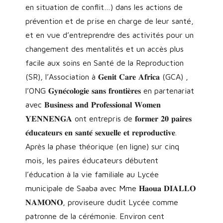
en situation de conflit…) dans les actions de
prévention et de prise en charge de leur santé,
et en vue d’entreprendre des activités pour un
changement des mentalités et un accès plus
facile aux soins en Santé de la Reproduction
(SR), l’Association à 𝐆𝐞𝐧𝐢𝐭 𝐂𝐚𝐫𝐞 𝐀𝐟𝐫𝐢𝐜𝐚 (GCA) ,
l’ONG 𝐆𝐲𝐧𝐞́𝐜𝐨𝐥𝐨𝐠𝐢𝐞 𝐬𝐚𝐧𝐬 𝐟𝐫𝐨𝐧𝐭𝐢𝐞̀𝐫𝐞𝐬 en partenariat
avec 𝐁𝐮𝐬𝐢𝐧𝐞𝐬𝐬 𝐚𝐧𝐝 𝐏𝐫𝐨𝐟𝐞𝐬𝐬𝐢𝐨𝐧𝐚𝐥 𝐖𝐨𝐦𝐞𝐧
𝐘𝐄𝐍𝐍𝐄𝐍𝐆𝐀 ont entrepris de 𝐟𝐨𝐫𝐦𝐞𝐫 𝟐𝟎 𝐩𝐚𝐢𝐫𝐞𝐬
𝐞́𝐝𝐮𝐜𝐚𝐭𝐞𝐮𝐫𝐬 𝐞𝐧 𝐬𝐚𝐧𝐭𝐞́ 𝐬𝐞𝐱𝐮𝐞𝐥𝐥𝐞 𝐞𝐭 𝐫𝐞𝐩𝐫𝐨𝐝𝐮𝐜𝐭𝐢𝐯𝐞.
Après la phase théorique (en ligne) sur cinq
mois, les paires éducateurs débutent
l’éducation à la vie familiale au Lycée
municipale de Saaba avec Mme 𝐇𝐚𝐨𝐮𝐚 𝐃𝐈𝐀𝐋𝐋𝐎
𝐍𝐀𝐌𝐎𝐍𝐎, proviseure dudit Lycée comme
patronne de la cérémonie. Environ cent