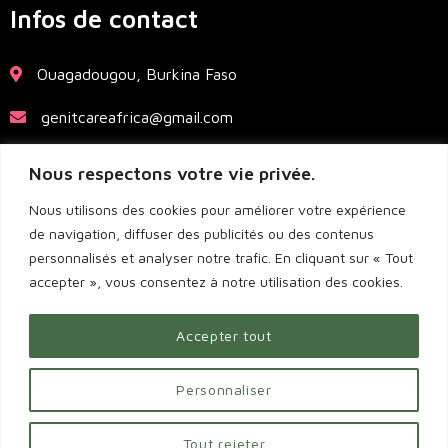
Infos de contact
Ouagadougou, Burkina Faso
genitcareafrica@gmail.com
+226 70 19 15 82
Nous respectons votre vie privée.
Nous utilisons des cookies pour améliorer votre expérience
de navigation, diffuser des publicités ou des contenus
personnalisés et analyser notre trafic. En cliquant sur « Tout
accepter », vous consentez à notre utilisation des cookies.
© 2022 Genit Care Africa. Conception : Agence
Amplifeo
.
Accepter tout
Personnaliser
Tout rejeter