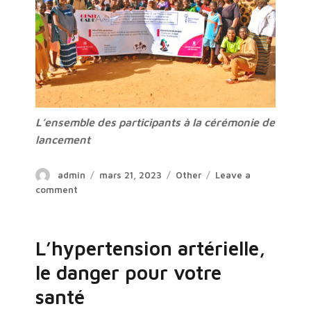
L’ensemble des participants à la cérémonie de
lancement
Author
Posted
Categories
admin
mars 21, 2023
Other
Leave a
on
on
comment
P𝐫𝐨𝐣𝐞𝐭
𝐝’𝐞́𝐝𝐮𝐜𝐚𝐭𝐢𝐨𝐧
𝐚̀
L’hypertension artérielle,
𝐥𝐚
𝐯𝐢𝐞
le danger pour votre
𝐟𝐚𝐦𝐢𝐥𝐢𝐚𝐥𝐞
santé
𝐝𝐚𝐧𝐬
𝐥𝐚