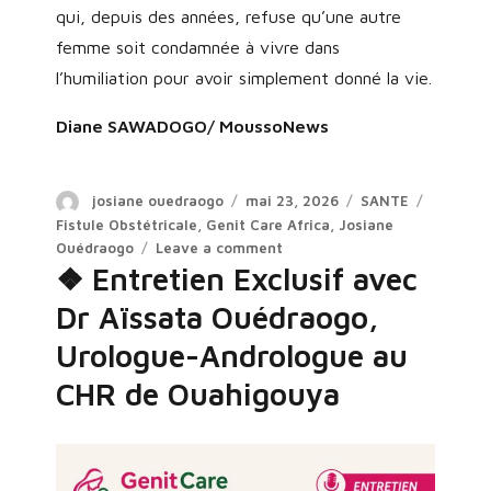
qui, depuis des années, refuse qu’une autre
femme soit condamnée à vivre dans
l’humiliation pour avoir simplement donné la vie.
Diane SAWADOGO/ MoussoNews
Author
Posted
Categories
Tags
josiane ouedraogo
mai 23, 2026
SANTE
on
Fistule Obstétricale
,
Genit Care Africa
,
Josiane
on
Ouédraogo
Leave a comment
❖ Entretien Exclusif avec
«
Une
Dr Aïssata Ouédraogo,
femme
ne
Urologue-Andrologue au
devrait
CHR de Ouahigouya
jamais
perdre
sa
dignité
en