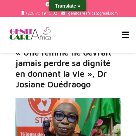
Translate »
+226 70 19 15 82
genitcareafrica@gmail.com
Blog
« Une femme ne devrait
Genit Care Africa
jamais perdre sa dignité
en donnant la vie », Dr
Josiane Ouédraogo