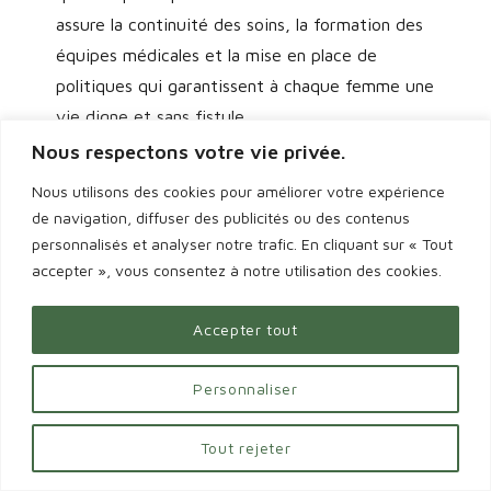
assure la continuité des soins, la formation des
équipes médicales et la mise en place de
politiques qui garantissent à chaque femme une
vie digne et sans fistule.
Nous respectons votre vie privée.
GENIT CARE AFRICA | En ce 23 mai 2026,
Nous utilisons des cookies pour améliorer votre expérience
quel message souhaitez-vous adresser aux
de navigation, diffuser des publicités ou des contenus
femmes qui vivent ou ont survécu à la
personnalisés et analyser notre trafic. En cliquant sur « Tout
fistule, ainsi qu’aux familles et communautés
accepter », vous consentez à notre utilisation des cookies.
qui les entourent ?
Accepter tout
Dr Aïssata Ouédraogo — Urologue-
Andrologue
Personnaliser
Aux femmes qui vivent avec la fistule ou qui
l’ont surmontée : vous n’êtes pas seules. Votre
Tout rejeter
courage est une lumière qui inspire bien au-delà